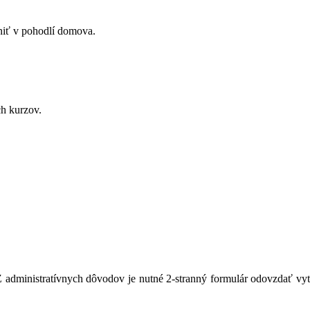
lniť v pohodlí domova.
ch kurzov.
Z administratívnych dôvodov je nutné 2-stranný formulár odovzdať vy