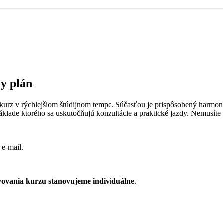
y plán
rz v rýchlejšiom štúdijnom tempe. Súčasťou je prispôsobený harmono
základe ktorého sa uskutočňujú konzultácie a praktické jazdy. Nemusít
 e-mail.
vovania kurzu stanovujeme individuálne
.