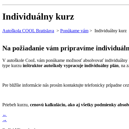
Close
Menu
Individuálny kurz
Autoškola COOL Bratislava
>
Ponúkame vám
>
Individuálny kurz
Na požiadanie vám pripravíme individuáln
V autoškole CooL vám ponúkame možnosť absolvovať individuálny ku
type kurzu
inštruktor autoškoly vypracuje individuálny plán
, na 
Pre bližšie informácie nás prosím kontaktujte telefonicky prípadne cez
Priebeh kurzu,
cenovú kalkuláciu, ako aj všetky podmienky absol
Navigácia
Previous
←
Post
Next
→
v
Post