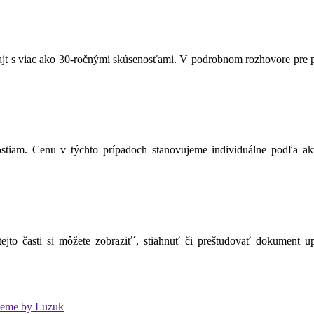
jt s viac ako 30-ročnými skúsenosťami. V podrobnom rozhovore pre port
iam. Cenu v týchto prípadoch stanovujeme individuálne podľa aktuá
to časti si môžete zobraziť´, stiahnuť či preštudovať dokument u
Theme by Luzuk