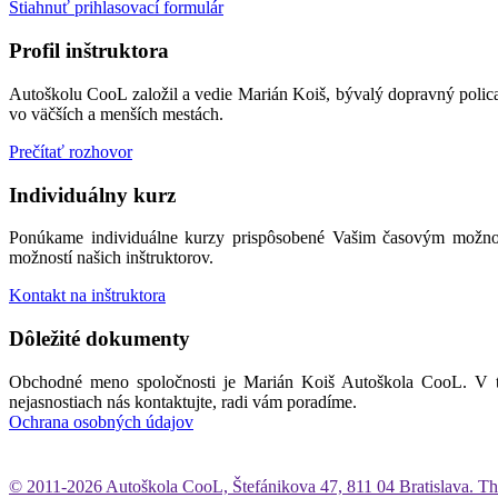
Stiahnuť prihlasovací formulár
Profil inštruktora
Autoškolu CooL založil a vedie Marián Koiš, bývalý dopravný polica
vo väčších a menších mestách.
Prečítať rozhovor
Individuálny kurz
Ponúkame individuálne kurzy prispôsobené Vašim časovým možnost
možností našich inštruktorov.
Kontakt na inštruktora
Dôležité dokumenty
Obchodné meno spoločnosti je Marián Koiš Autoškola CooL. V tej
nejasnostiach nás kontaktujte, radi vám poradíme.
Ochrana osobných údajov
© 2011-2026 Autoškola CooL, Štefánikova 47, 811 04 Bratislava. 